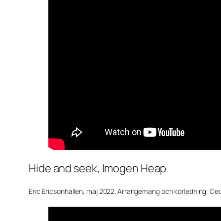
Hide and seek, Imogen Heap
Eric Ericsonhallen, maj 2022. Arrangemang och körledning: Ceci