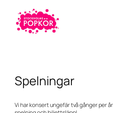
Hoppa
till
innehåll
Spelningar
Vi har konsert ungefär två gånger per å
spelning och biljettsläpp!