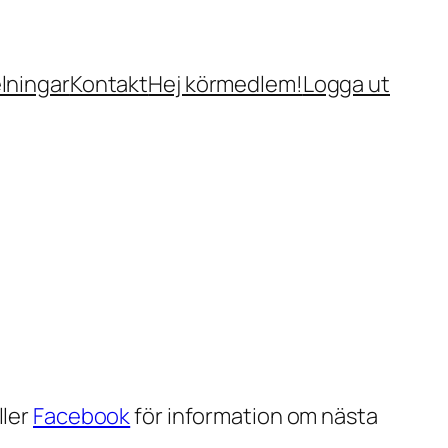
lningar
Kontakt
Hej körmedlem!
Logga ut
ller
Facebook
för information om nästa