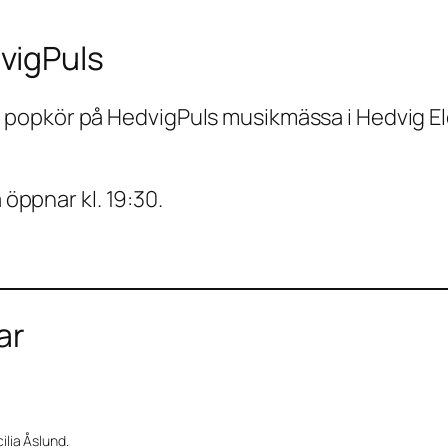
vigPuls
opkör på HedvigPuls musikmässa i Hedvig Eleon
 öppnar kl. 19:30.
ar
lia Åslund.